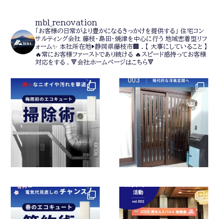
mbl_renovation
「お客様の日常がより豊かになるきっかけを提供する」
住宅コン
サルティング会社
藤枝・島田・焼津を中心に行う
地域密着型リフ
ォーム✨
本社所在地▶静岡県藤枝市🏢
.
【 大事にしていること 】
🔥常にお客様ファーストであり続ける
🔥スピード感持ってお客様
対応をする
.
🔻会社ホームページはこちら🔻