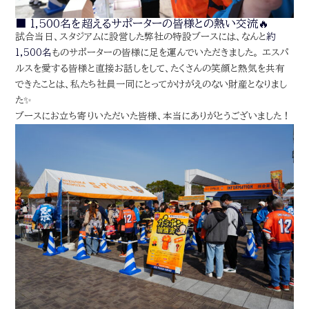
■ 1,500名を超えるサポーターの皆様との熱い交流🔥
試合当日、スタジアムに設営した弊社の特設ブースには、なんと
約
1,500名
ものサポーターの皆様に足を運んでいただきました。 エスパ
ルスを愛する皆様と直接お話しをして、たくさんの笑顔と熱気を共有
できたことは、私たち社員一同にとってかけがえのない財産となりまし
た✨
ブースにお立ち寄りいただいた皆様、本当にありがとうございました！