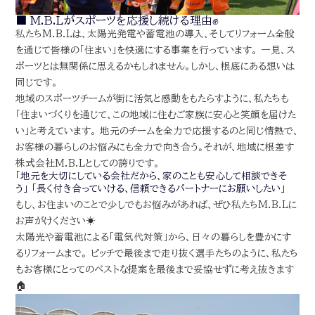
■
M.B.Lがスポーツを応援し続ける理由
✊
私たちM.B.Lは、太陽光発電や蓄電池の導入、そしてリフォーム全般
を通じて皆様の「住まい」を快適にする事業を行っています。 一見、ス
ポーツとは無関係に思えるかもしれません。しかし、根底にある想いは
同じです。
地域のスポーツチームが街に活気と感動をもたらすように、私たちも
「住まいづくりを通じて、この地域に住むご家族に安心と笑顔を届けた
い」と考えています。 地元のチームを全力で応援するのと同じ情熱で、
お客様の暮らしのお悩みにも全力で向き合う。それが、地域に根差す
株式会社M.B.Lとしての誇りです。
「地元を大切にしている会社だから、家のことも安心して相談できそ
う」
「長く付き合っていける、信頼できるパートナーにお願いしたい」
もし、お住まいのことで少しでもお悩みがあれば、ぜひ私たちM.B.Lに
お声がけください☀️
太陽光や蓄電池による「電気代対策」から、日々の暮らしを豊かにす
るリフォームまで。 ピッチで最後まで走り抜く選手たちのように、私たち
もお客様にとってのベストな提案を最後まで妥協せずに考え抜きます
🏠