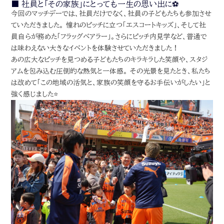
■
社員と「その家族」にとっても一生の思い出に⚽️
今回のマッチデーでは、社員だけでなく、社員の子どもたちも参加させ
ていただきました。 憧れのピッチに立つ「エスコートキッズ」、そして社
員自らが務めた「フラッグベアラー」。さらにピッチ内見学など、普通で
は味わえない大きなイベントを体験させていただきました！
あの広大なピッチを見つめる子どもたちのキラキラした笑顔や、スタジ
アムを包み込む圧倒的な熱気と一体感。 その光景を見たとき、私たち
は改めて「この地域の活気と、家族の笑顔を守るお手伝いがしたい」と
強く感じました⭐️