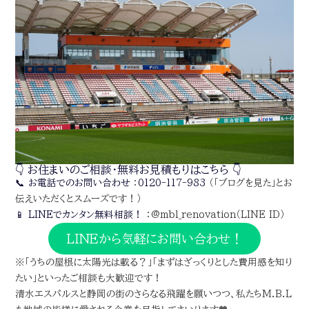
👇 お住まいのご相談・無料お見積もりはこちら 👇
📞 お電話でのお問い合わせ
：
0120-117-983
（「ブログを見た」とお
伝えいただくとスムーズです！）
📱 LINEでカンタン無料相談！
：@mbl_renovation（LINE ID）
LINEから気軽にお問い合わせ！
※「うちの屋根に太陽光は載る？」「まずはざっくりとした費用感を知り
たい」といったご相談も大歓迎です！
清水エスパルスと静岡の街のさらなる飛躍を願いつつ、私たちM.B.L