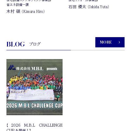
省エネ設備一課
石田 優太
（Ishida Yuta）
木村 碩
（Kimura Hiro）
BLOG
MORE
ブログ
【2026 M.B.L CHALLENGE
CUP を開催！】