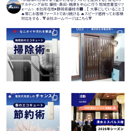
サルティング会社
藤枝・島田・焼津を中心に行う
地域密着型リフ
ォーム✨
本社所在地▶静岡県藤枝市🏢
.
【 大事にしていること 】
🔥常にお客様ファーストであり続ける
🔥スピード感持ってお客様
対応をする
.
🔻会社ホームページはこちら🔻