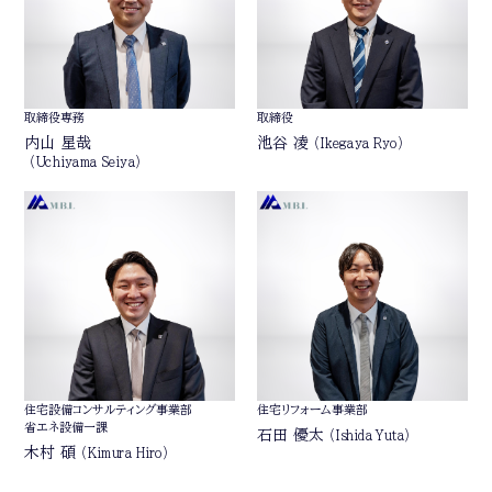
取締役専務
取締役
内山 星哉
池谷 凌
（Ikegaya Ryo）
（Uchiyama Seiya）
住宅設備コンサルティング事業部
住宅リフォーム事業部
省エネ設備一課
石田 優太
（Ishida Yuta）
木村 碩
（Kimura Hiro）