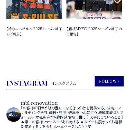
【清水エスパルス 2025シーズン終了
【藤枝MYFC 2025シーズン終了の
のご報告】
ご報告】
INSTAGRAM
FOLLOW
インスタグラム
mbl_renovation
「お客様の日常がより豊かになるきっかけを提供する」
住宅コン
サルティング会社
藤枝・島田・焼津を中心に行う
地域密着型リフ
ォーム✨
本社所在地▶静岡県藤枝市🏢
.
【 大事にしていること 】
🔥常にお客様ファーストであり続ける
🔥スピード感持ってお客様
対応をする
.
🔻会社ホームページはこちら🔻